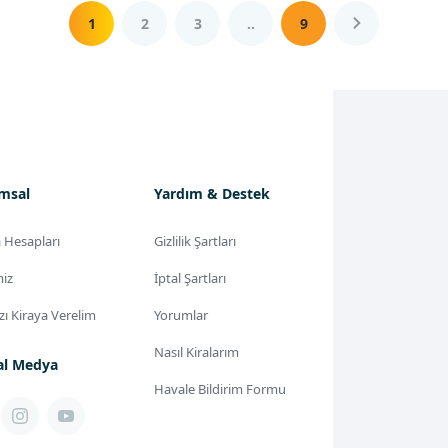
1
2
3
..
9
msal
Yardım & Destek
 Hesapları
Gizlilik Şartları
miz
İptal Şartları
ızı Kiraya Verelim
Yorumlar
Nasıl Kiralarım
al Medya
Havale Bildirim Formu