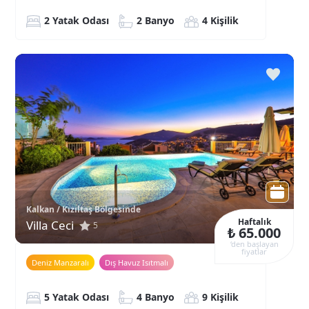
2 Yatak Odası
2 Banyo
4 Kişilik
Kalkan / Kızıltaş Bölgesinde
Haftalık
Villa Ceci
5
₺ 65.000
‘den başlayan
fiyatlar
Deniz Manzaralı
Dış Havuz Isıtmalı
5 Yatak Odası
4 Banyo
9 Kişilik