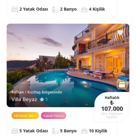
2 Yatak Odası
2 Banyo
4 Kişilik
Kalkan / Kızıltaş Bölgesinde
Haftalık
Villa Beyaz
5
₺
107.000
‘den başlayan
Merkeze Yakın
Kapalı Havuz
fiyatlar
5 Yatak Odası
5 Banyo
10 Kişilik