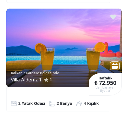
Kalkan / Kördere Bölgesinde
Haftalık
Villa Aldeniz 1
5
₺ 72.950
‘den başlayan
fiyatlar
2 Yatak Odası
2 Banyo
4 Kişilik