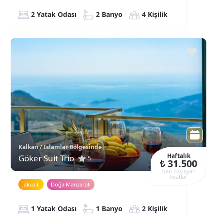
2 Yatak Odası
2 Banyo
4 Kişilik
Kalkan / İslamlar Bölgesinde
Haftalık
Göker Suit Trio
5
₺ 31.500
‘den başlayan
fiyatlar
Jakuzili
Doğa Manzaralı
1 Yatak Odası
1 Banyo
2 Kişilik