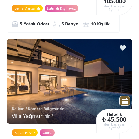
105.000
‘den başlayan
Deniz Manzaralı
Isıtmalı Dış Havuz
fiyatlar
5 Yatak Odası
5 Banyo
10 Kişilik
Kalkan / Kördere Bölgesinde
Haftalık
Villa Yağmur
5
₺ 45.500
‘den başlayan
fiyatlar
Kapalı Havuz
Sauna