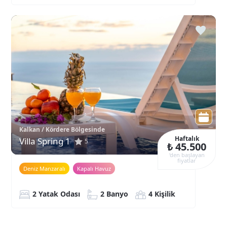
Kalkan / Kördere Bölgesinde
Haftalık
Villa Spring 1
5
₺ 45.500
‘den başlayan
fiyatlar
Deniz Manzaralı
Kapalı Havuz
2 Yatak Odası
2 Banyo
4 Kişilik