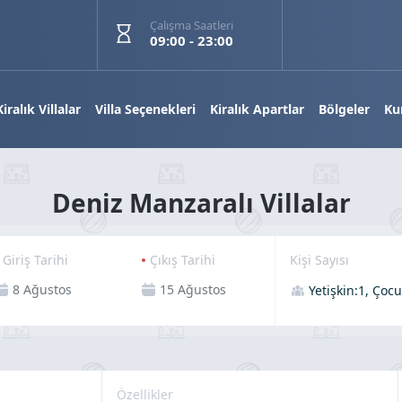
Çalışma Saatleri
09:00 - 23:00
Kiralık Villalar
Villa Seçenekleri
Kiralık Apartlar
Bölgeler
Ku
Deniz Manzaralı Villalar
Giriş Tarihi
Çıkış Tarihi
Kişi Sayısı
Yetişkin:1, Çocu
Özellikler