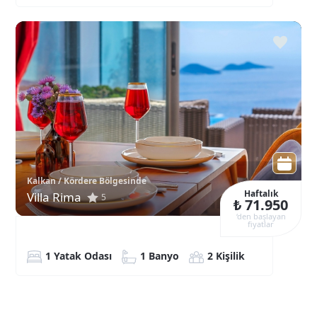
Kalkan / Kördere Bölgesinde
Haftalık
Villa Rima
5
₺ 71.950
‘den başlayan
fiyatlar
1 Yatak Odası
1 Banyo
2 Kişilik