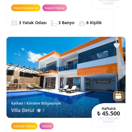
fiyatlar
Deniz Manzaralı
Kapalı Havuz
3 Yatak Odası
3 Banyo
6 Kişilik
Kalkan / Kördere Bölgesinde
Haftalık
Villa Betül
5
₺ 45.500
‘den başlayan
fiyatlar
Isıtmalı Havuz
Sauna