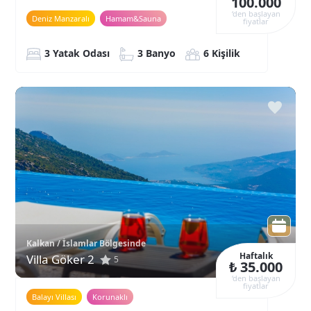
100.000
‘den başlayan
Deniz Manzaralı
Hamam&Sauna
fiyatlar
3 Yatak Odası
3 Banyo
6 Kişilik
Kalkan / İslamlar Bölgesinde
Haftalık
Villa Göker 2
5
₺ 35.000
‘den başlayan
fiyatlar
Balayı Villası
Korunaklı