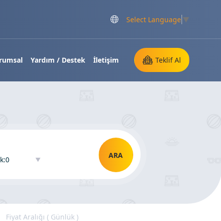
Select Language
▼
rumsal
Yardım / Destek
İletişim
Teklif Al
ARA
k:0
Fiyat Aralığı ( Günlük )