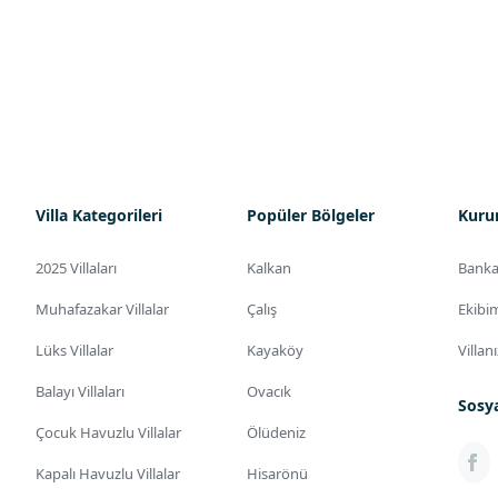
Villa Kategorileri
Popüler Bölgeler
Kuru
2025 Villaları
Kalkan
Banka
Muhafazakar Villalar
Çalış
Ekibi
Lüks Villalar
Kayaköy
Villan
Balayı Villaları
Ovacık
Sosy
Çocuk Havuzlu Villalar
Ölüdeniz
Kapalı Havuzlu Villalar
Hisarönü