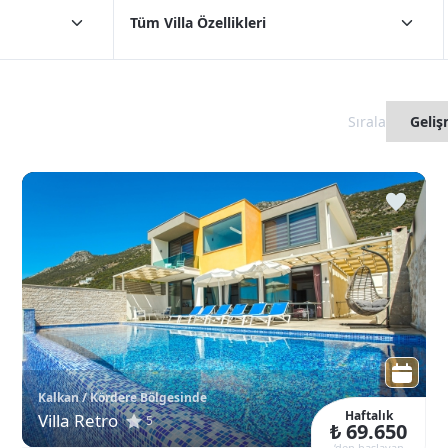
Tüm Villa Özellikleri
Sırala
Kalkan / Kördere Bölgesinde
Haftalık
Villa Retro
5
₺ 69.650
‘den başlayan