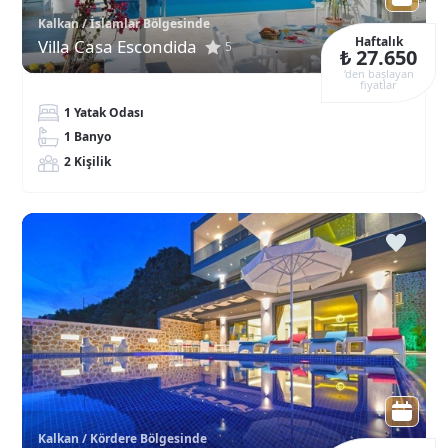
Kalkan / İslamlar Bölgesinde
Haftalık
Villa Casa Escondida
5
₺ 27.650
‘den başlayan
fiyatlar
1 Yatak Odası
1 Banyo
2 Kişilik
Kalkan / Kördere Bölgesinde