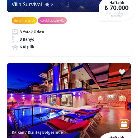
Haftalık
Villa Survival
5
₺ 70.000
‘den başlayan
fiyatlar
deniz manzaralı
çocuk havuzlu villa
3 Yatak Odası
3 Banyo
6 Kişilik
Kalkan / Kızıltaş Bölgesinde
Haftalık