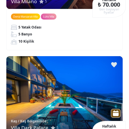
Villa Milano
5
₺ 70.000
‘den başlayan
fiyatlar
Deniz Manzaralı Villa
Lüks Villa
5 Yatak Odası
5 Banyo
10 Kişilik
Kaş / Kaş Bölgesinde
Haftalık
Villa Dark Palace
5