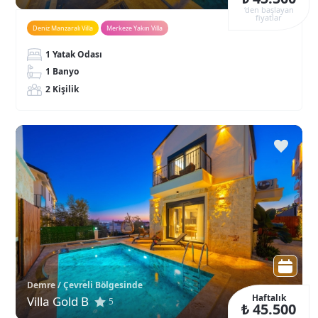
‘den başlayan
fiyatlar
Deniz Manzaralı Villa
Merkeze Yakın Villa
1 Yatak Odası
1 Banyo
2 Kişilik
Demre / Çevreli Bölgesinde
Haftalık
Villa Gold B
5
₺ 45.500