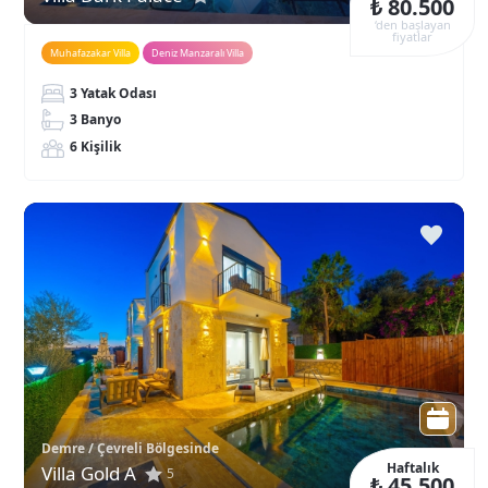
₺ 80.500
‘den başlayan
fiyatlar
Muhafazakar Villa
Deniz Manzaralı Villa
3 Yatak Odası
3 Banyo
6 Kişilik
Demre / Çevreli Bölgesinde
Haftalık
Villa Gold A
5
₺ 45.500