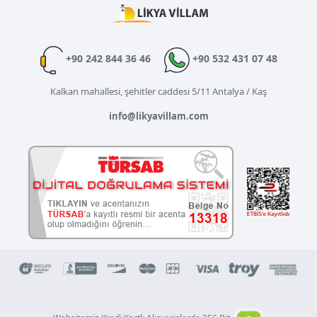
+90 242 844 36 46
+90 532 431 07 48
Kalkan mahallesi, şehitler caddesi 5/11 Antalya / Kaş
info@likyavillam.com