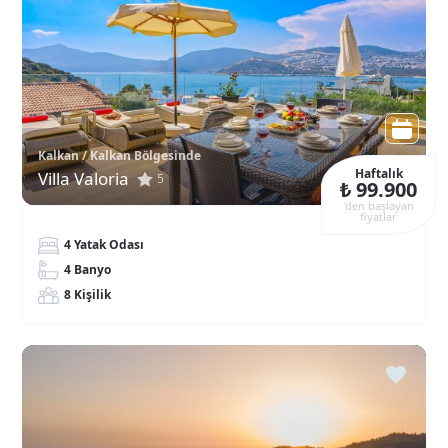
Kalkan / Kalkan Bölgesinde
Haftalık
Villa Valoria
5
₺ 99.900
‘den başlayan
fiyatlar
4 Yatak Odası
4 Banyo
8 Kişilik