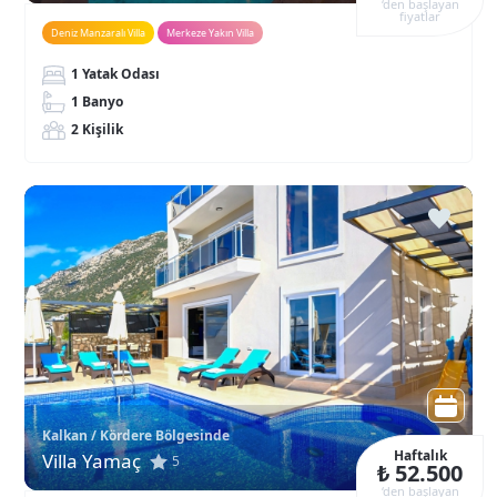
‘den başlayan
fiyatlar
Deniz Manzaralı Villa
Merkeze Yakın Villa
1 Yatak Odası
1 Banyo
2 Kişilik
Kalkan / Kördere Bölgesinde
Haftalık
Villa Yamaç
5
₺ 52.500
‘den başlayan