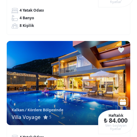
fiyatlar
4 Yatak Odası
4 Banyo
8 Kişilik
Kalkan / Kördere Bölgesinde
Haftalık
Villa Voyage
5
₺ 84.000
‘den başlayan
fiyatlar