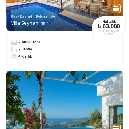
Kaş / Bayındır Bölgesinde
Haftalık
Villa Seyhan
5
₺ 63.000
‘den başlayan
fiyatlar
2 Yatak Odası
2 Banyo
4 Kişilik