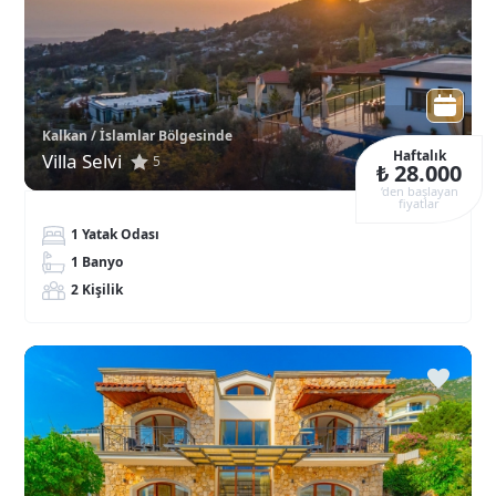
Kalkan / İslamlar Bölgesinde
Haftalık
Villa Selvi
5
₺ 28.000
‘den başlayan
fiyatlar
1 Yatak Odası
1 Banyo
2 Kişilik