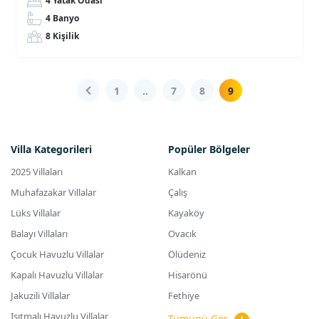
4 Yatak Odası
4 Banyo
8 Kişilik
1
..
7
8
9
Villa Kategorileri
Popüler Bölgeler
2025 Villaları
Kalkan
Muhafazakar Villalar
Çalış
Lüks Villalar
Kayaköy
Balayı Villaları
Ovacık
Çocuk Havuzlu Villalar
Ölüdeniz
Kapalı Havuzlu Villalar
Hisarönü
Jakuzili Villalar
Fethiye
Isıtmalı Havuzlu Villalar
Tümünü Gör