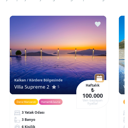
Kalkan / Kördere Bölgesinde
Ka
Haftalık
Villa Supreme 2
Vi
5
₺
100.000
‘den başlayan
Deniz Manzaralı
Hamam&Sauna
D
fiyatlar
3 Yatak Odası
3 Banyo
6 Kişilik