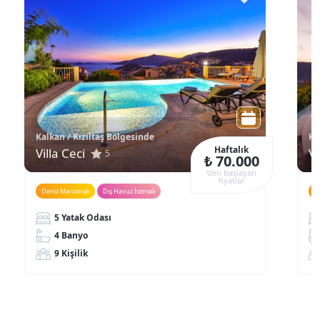
Kalkan / Kızıltaş Bölgesinde
Ka
Haftalık
Villa Ceci
Vi
5
₺ 70.000
‘den başlayan
fiyatlar
Deniz Manzaralı
Dış Havuz Isıtmalı
M
5 Yatak Odası
4 Banyo
9 Kişilik