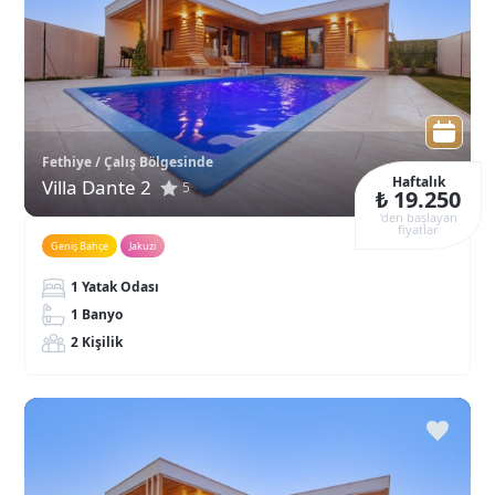
Fethiye / Çalış Bölgesinde
Haftalık
Villa Dante 2
5
₺ 19.250
‘den başlayan
fiyatlar
Geniş Bahçe
Jakuzi
1 Yatak Odası
1 Banyo
2 Kişilik