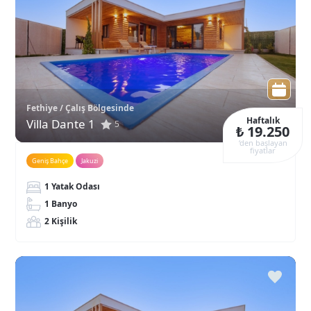
Fethiye / Çalış Bölgesinde
Haftalık
Villa Dante 1
5
₺ 19.250
‘den başlayan
fiyatlar
Geniş Bahçe
Jakuzi
1 Yatak Odası
1 Banyo
2 Kişilik