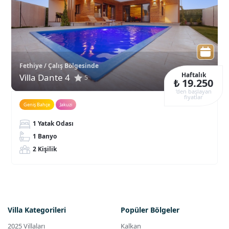
Fethiye / Çalış Bölgesinde
Haftalık
Villa Dante 4
5
₺ 19.250
‘den başlayan
fiyatlar
Geniş Bahçe
Jakuzi
1 Yatak Odası
1 Banyo
2 Kişilik
Villa Kategorileri
Popüler Bölgeler
2025 Villaları
Kalkan