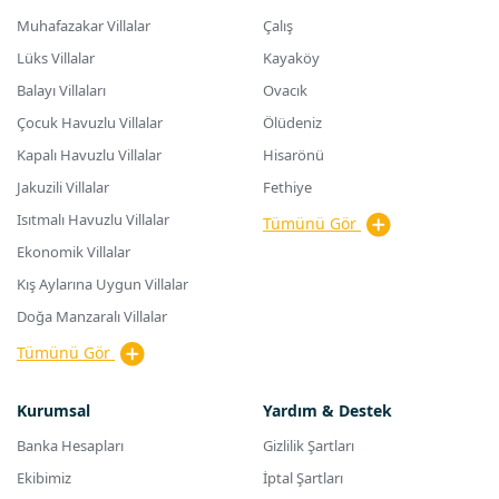
Muhafazakar Villalar
Çalış
Lüks Villalar
Kayaköy
Balayı Villaları
Ovacık
Çocuk Havuzlu Villalar
Ölüdeniz
Kapalı Havuzlu Villalar
Hisarönü
Jakuzili Villalar
Fethiye
Isıtmalı Havuzlu Villalar
Tümünü Gör
Ekonomik Villalar
Kış Aylarına Uygun Villalar
Doğa Manzaralı Villalar
Tümünü Gör
Kurumsal
Yardım & Destek
Banka Hesapları
Gizlilik Şartları
Ekibimiz
İptal Şartları