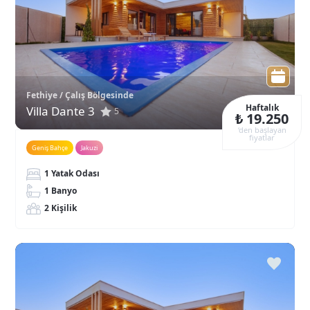
Fethiye / Çalış Bölgesinde
Haftalık
Villa Dante 3
5
₺ 19.250
‘den başlayan
fiyatlar
Geniş Bahçe
Jakuzi
1 Yatak Odası
1 Banyo
2 Kişilik