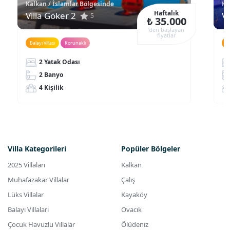
Kalkan / İslamlar Bölgesinde
Ka
Haftalık
Villa Göker 2
Vi
5
₺ 35.000
‘den başlayan
fiyatlar
Balayı Villası
Korunaklı
Ç
2 Yatak Odası
2 Banyo
4 Kişilik
Villa Kategorileri
Popüler Bölgeler
2025 Villaları
Kalkan
Muhafazakar Villalar
Çalış
Lüks Villalar
Kayaköy
Balayı Villaları
Ovacık
Çocuk Havuzlu Villalar
Ölüdeniz