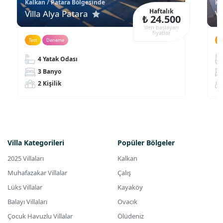
Kalkan / Patara Bölgesinde
Ka
Haftalık
Villa Alya Patara
Vi
₺ 24.500
‘den başlayan
fiyatlar
Test
Deneme
D
4 Yatak Odası
3 Banyo
2 Kişilik
Villa Kategorileri
Popüler Bölgeler
2025 Villaları
Kalkan
Muhafazakar Villalar
Çalış
Lüks Villalar
Kayaköy
Balayı Villaları
Ovacık
Çocuk Havuzlu Villalar
Ölüdeniz