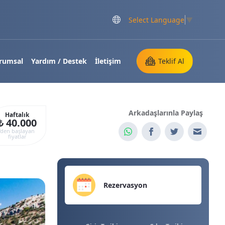
Select Language
▼
rumsal
Yardım / Destek
İletişim
Teklif Al
Arkadaşlarınla Paylaş
Haftalık
₺ 40.000
‘den başlayan
fiyatlar
Rezervasyon