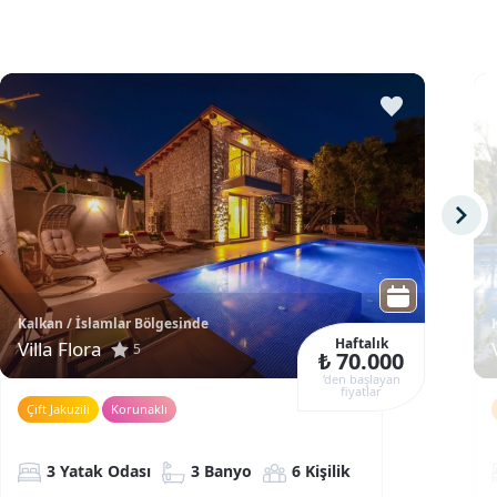
Kalkan / İslamlar Bölgesinde
Haftalık
Villa Flora
5
₺ 70.000
‘den başlayan
fiyatlar
Çift Jakuzili
Korunaklı
3 Yatak Odası
3 Banyo
6 Kişilik