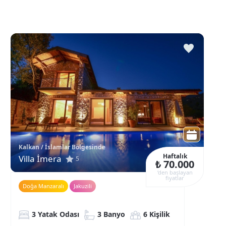
Kalkan / İslamlar Bölgesinde
Haftalık
Villa İmera
5
₺ 70.000
‘den başlayan
fiyatlar
Doğa Manzaralı
Jakuzili
3 Yatak Odası
3 Banyo
6 Kişilik