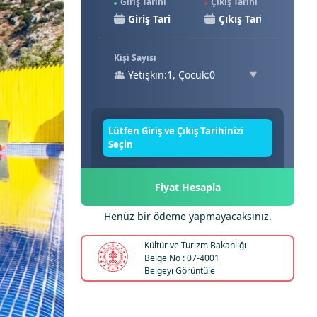
Giriş Tarihi
Çıkış Tarihi
Kişi Sayısı
Yetişkin:1, Çocuk:0
Lütfen Giriş ve Çıkış Tarihinizi
Seçin
Fiyat Hesapla
Henüz bir ödeme yapmayacaksınız.
Kültür ve Turizm Bakanlığı
Belge No : 07-4001
Belgeyi Görüntüle