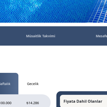
Müsaitlik
Takvimi
Mesafe
aftalık
Gecelik
Fiyata Dahil Olanlar
100.000
₺14.286