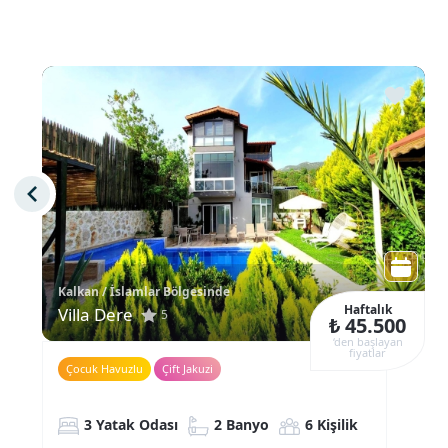
Kalkan / İslamlar Bölgesinde
Haftalık
Villa Dere
5
₺ 45.500
‘den başlayan
fiyatlar
Çocuk Havuzlu
Çift Jakuzi
3 Yatak Odası
2 Banyo
6 Kişilik