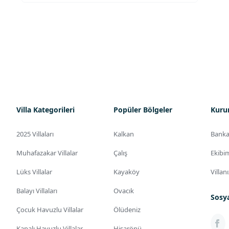
Villa Kategorileri
Popüler Bölgeler
Kuru
2025 Villaları
Kalkan
Banka
Muhafazakar Villalar
Çalış
Ekibi
Lüks Villalar
Kayaköy
Villan
Balayı Villaları
Ovacık
Sosy
Çocuk Havuzlu Villalar
Ölüdeniz
Kapalı Havuzlu Villalar
Hisarönü