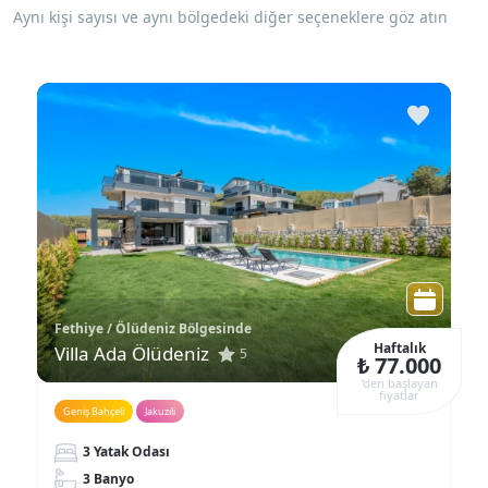
Aynı kişi sayısı ve aynı bölgedeki diğer seçeneklere göz atın
Fethiye / Ölüdeniz Bölgesinde
Haftalık
Villa Ada Ölüdeniz
5
₺ 77.000
‘den başlayan
fiyatlar
Geniş Bahçeli
Jakuzili
3 Yatak Odası
3 Banyo