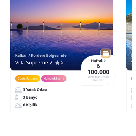
Kalkan / Kördere Bölgesinde
Ka
Haftalık
Villa Supreme 2
Vi
5
₺
100.000
‘den başlayan
Deniz Manzaralı
Hamam&Sauna
D
fiyatlar
3 Yatak Odası
3 Banyo
6 Kişilik