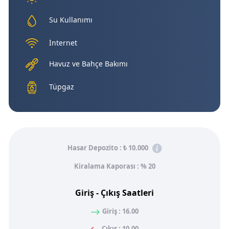
Su Kullanımı
İnternet
Havuz ve Bahçe Bakımı
Tüpgaz
Hasar Depozito :
₺ 10.000
Kiralama Kaporası : % 20
Giriş - Çıkış Saatleri
Giriş : 16.00
Çıkış : 10.00