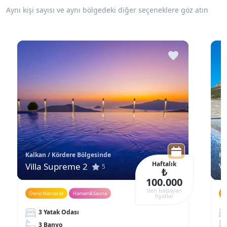
Aynı kişi sayısı ve aynı bölgedeki diğer seçeneklere göz atın
Kalkan / Kördere Bölgesinde
Ka
Haftalık
Villa Supreme 2
Vi
5
₺
100.000
‘den başlayan
Deniz Manzaralı
Hamam&Sauna
D
fiyatlar
3 Yatak Odası
3 Banyo